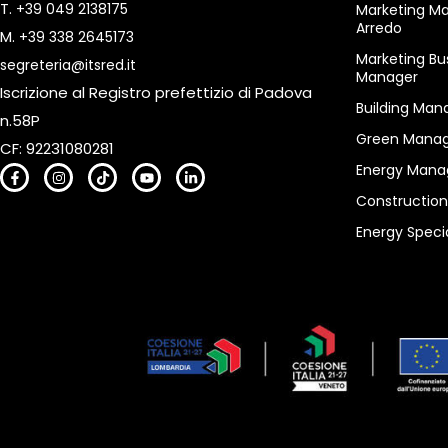
T.
+39 049 2138175
Marketing M
Arredo
M.
+39 338 2645173
Marketing Bu
segreteria@itsred.it
Manager
Iscrizione al Registro prefettizio di Padova
Building Man
n.58P
Green Manag
CF: 92231080281
Energy Mana
Constructio
Energy Specia