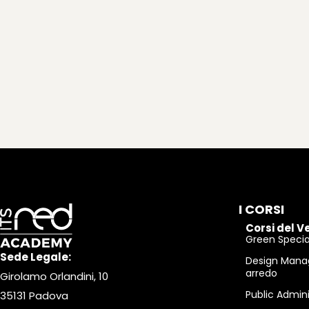
I CORSI
Corsi del V
Green Special
Sede Legale:
Design Mana
arredo
Girolamo Orlandini, 10
Public Admin
35131 Padova