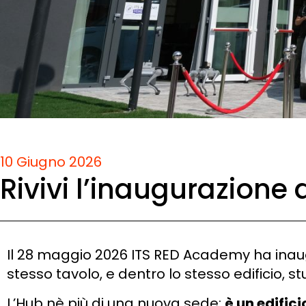
10 Giugno 2026
Rivivi l’inaugurazion
Il 28 maggio 2026 ITS RED Academy ha inaug
stesso tavolo, e dentro lo stesso edificio, st
L’Hub nè più di una nuova sede:
è un edific