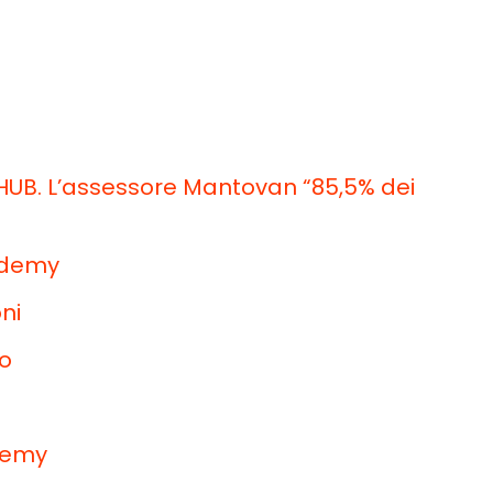
 HUB. L’assessore Mantovan “85,5% dei
demy
ni
to
ademy