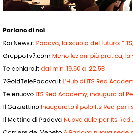
Parlano di noi
Rai News.it
Padova, la scuola del futuro: “IT
GruppoTv7.com
Meno lezioni più pratica, la
Telechiara.it
dal min. 19.50 al 22.58
7GoldTelePadova.it
L’Hub di ITS Red Acade
Telenuovo
ITS Red Academy, inaugura al Pe
Il Gazzettino
Inaugurato il polo Its Red per i 
Il Mattino di Padova
Nuove aule per Its Re
Corriere del Veneto
A
Padova
nuova
sede