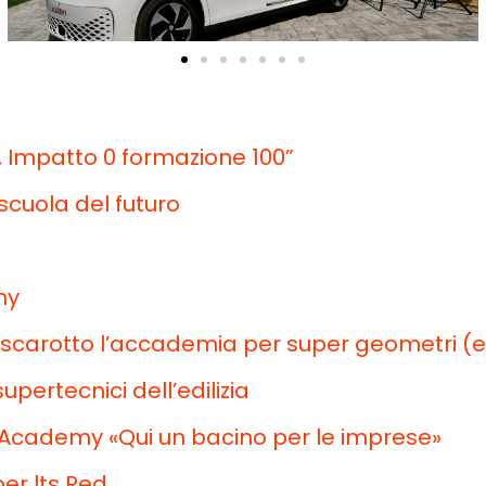
S, Impatto 0 formazione 100”
 scuola del futuro
my
scarotto l’accademia per super geometri (e
supertecnici dell’edilizia
d Academy
«Qui
un bacino per le imprese»
per
lts
Red