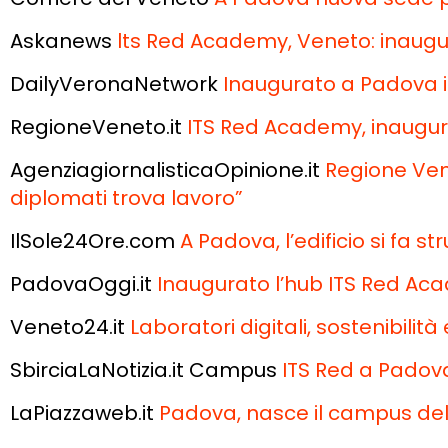
Askanews
lts Red Academy, Veneto: inaug
DailyVeronaNetwork
Inaugurato a Padova i
RegioneVeneto.it
ITS Red Academy, inaugur
AgenziagiornalisticaOpinione.it
Regione Ven
diplomati trova lavoro”
IlSole24Ore.com
A Padova, l’edificio si fa s
PadovaOggi.it
Inaugurato l’hub ITS Red Aca
Veneto24.it
Laboratori digitali, sostenibili
SbirciaLaNotizia.it Campus
ITS Red a Padova:
LaPiazzaweb.it
Padova, nasce il campus del