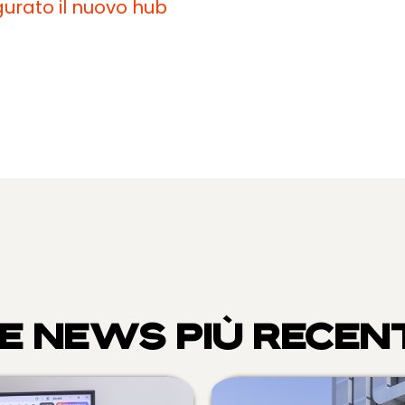
gurato
il
nuovo hub
E NEWS PIÙ RECEN