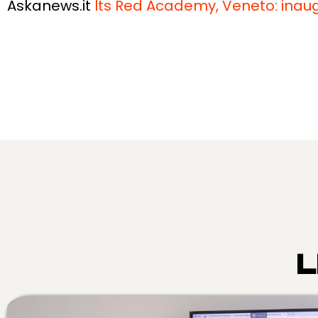
Askanews.it
lts Red Academy, Veneto: inau
L