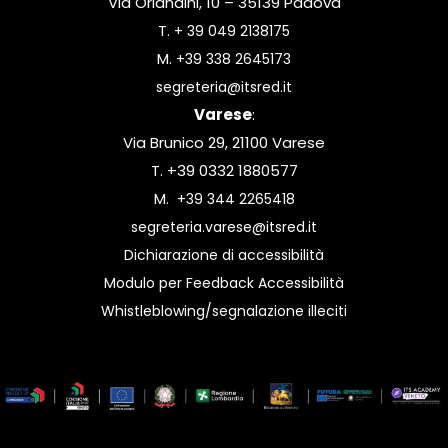
Via Orlandini, 10 – 35139 Padova
T.
+ 39 049 2138175
M.
+39 338 2645173
segreteria@itsred.it
Varese
:
Via Brunico 29, 21100 Varese
T. +39 0332 1880577
M.
+39 344 2265418
segreteria.varese@itsred.it
Dichiarazione di accessibilità
Modulo per Feedback Accessibilità
Whistleblowing/segnalazione illeciti