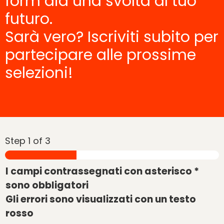
form dia una svolta al tuo
futuro.
Sarà vero? Iscriviti subito per
partecipare alle prossime
selezioni!
Step
1
of 3
I campi contrassegnati con asterisco
*
sono obbligatori
Gli errori sono visualizzati con un testo
rosso