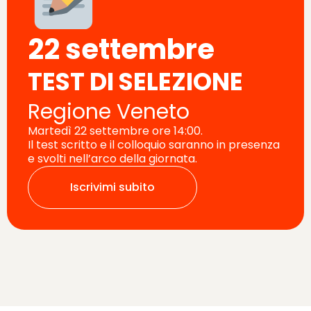
22 settembre
TEST DI SELEZIONE
Regione Veneto
Martedì 22 settembre ore 14:00.
Il test scritto e il colloquio saranno in presenza
e svolti nell’arco della giornata.
Iscrivimi subito