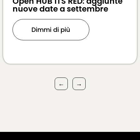
Open HUB ITS RED: aggiunte
nuove date a settembre
Dimmi di più
←
→