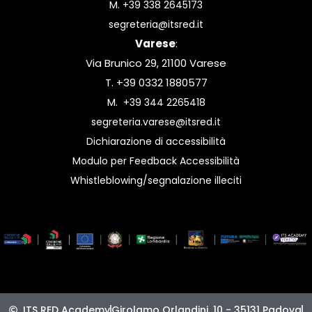
M.
+39 338 2645173
segreteria@itsred.it
Varese
:
Via Brunico 29, 21100 Varese
T. +39 0332 1880577
M.
+39 344 2265418
segreteria.varese@itsred.it
Dichiarazione di accessibilità
Modulo per Feedback Accessibilità
Whistleblowing/segnalazione illeciti
ITS RED Academy
Girolamo Orlandini, 10 - 35131 Padova