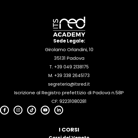
Sede Legale:
Girolamo Orlandini, 10
35131 Padova
T.
+39 049 2138175
M.
+39 338 2645173
segreteria@itsred.it
Iscrizione al Registro prefettizio di Padova n.58P
CF: 92231080281
I CORSI
Corsi del Veneto