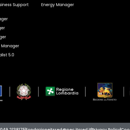
siness Support
Energy Manager
ager
er
ger
n Manager
list 5.0
 049 2138175
fondazioneitsred@pec.itsred.it
Privacy Policy
Cook