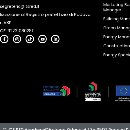
Marketing Bu
segreteria@itsred.it
Manager
Iscrizione al Registro prefettizio di Padova
Building Man
n.58P
Green Manag
CF: 92231080281
Energy Mana
Constructio
Energy Specia
ITS RED Academy
Girolamo Orlandini, 10 - 35131 Padova
T.