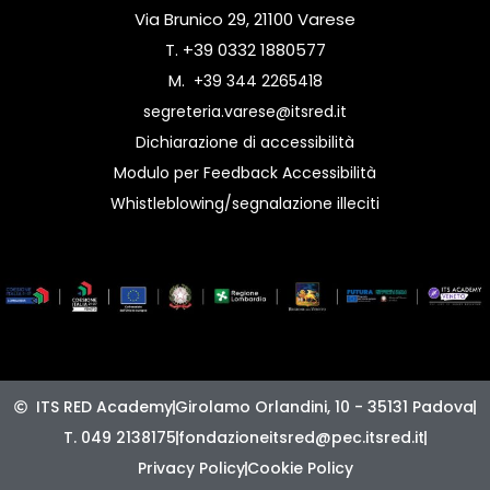
Via Brunico 29, 21100 Varese
T. +39 0332 1880577
M.
+39 344 2265418
segreteria.varese@itsred.it
Dichiarazione di accessibilità
Modulo per Feedback Accessibilità
Whistleblowing/segnalazione illeciti
ITS RED Academy
Girolamo Orlandini, 10 - 35131 Padova
T. 049 2138175
fondazioneitsred@pec.itsred.it
Privacy Policy
Cookie Policy