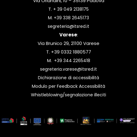
Via Orlandini, 10 – 35139 Padova
T.
+ 39 049 2138175
M.
+39 338 2645173
segreteria@itsred.it
Varese
:
Via Brunico 29, 21100 Varese
T. +39 0332 1880577
M.
+39 344 2265418
segreteria.varese@itsred.it
Dichiarazione di accessibilità
Modulo per Feedback Accessibilità
Whistleblowing/segnalazione illeciti