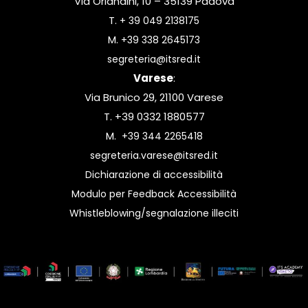
Via Orlandini, 10 – 35139 Padova
T.
+ 39 049 2138175
M.
+39 338 2645173
segreteria@itsred.it
Varese
:
Via Brunico 29, 21100 Varese
T. +39 0332 1880577
M.
+39 344 2265418
segreteria.varese@itsred.it
Dichiarazione di accessibilità
Modulo per Feedback Accessibilità
Whistleblowing/segnalazione illeciti