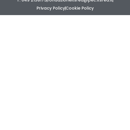
T. 049 2138175
fondazioneitsred@pec.itsred.it
Privacy Policy
Cookie Policy