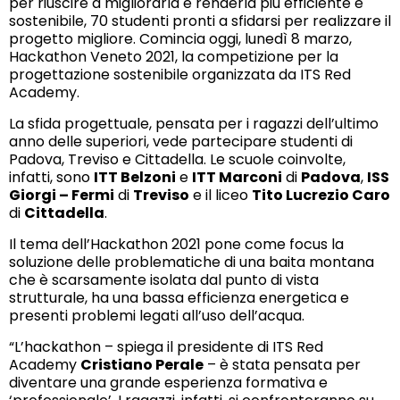
per riuscire a migliorarla e renderla più efficiente e
sostenibile, 70 studenti pronti a sfidarsi per realizzare il
progetto migliore. Comincia oggi, lunedì 8 marzo,
Hackathon Veneto 2021, la competizione per la
progettazione sostenibile organizzata da ITS Red
Academy.
La sfida progettuale, pensata per i ragazzi dell’ultimo
anno delle superiori, vede partecipare studenti di
Padova, Treviso e Cittadella. Le scuole coinvolte,
infatti, sono
ITT Belzoni
e
ITT Marconi
di
Padova
,
ISS
Giorgi – Fermi
di
Treviso
e il liceo
Tito Lucrezio Caro
di
Cittadella
.
Il tema dell’Hackathon 2021 pone come focus la
soluzione delle problematiche di una baita montana
che è scarsamente isolata dal punto di vista
strutturale, ha una bassa efficienza energetica e
presenti problemi legati all’uso dell’acqua.
“L’hackathon – spiega il presidente di ITS Red
Academy
Cristiano Perale
– è stata pensata per
diventare una grande esperienza formativa e