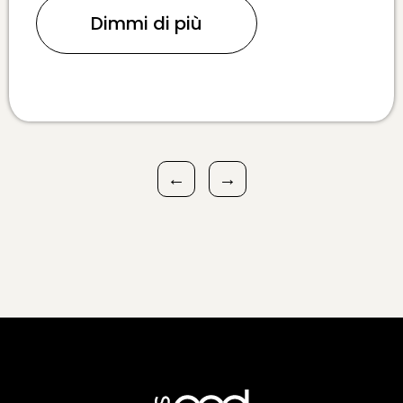
Dimmi di più
←
→