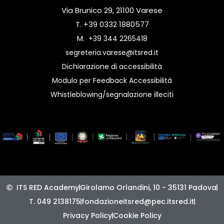
Via Brunico 29, 21100 Varese
T. +39 0332 1880577
M.
+39 344 2265418
segreteria.varese@itsred.it
Dichiarazione di accessibilità
Modulo per Feedback Accessibilità
Whistleblowing/segnalazione illeciti
ITS RED Academy
Girolamo Orlandini, 10 - 35131 Padova
T. 049 2138175
fondazioneitsred@pec.itsred.it
Privacy Policy
Cookie Policy