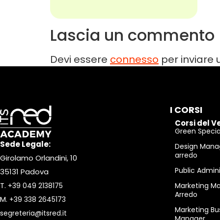
Lascia un commento
Devi essere
connesso
per inviare
I CORSI
Corsi del V
Green Special
Sede Legale:
Design Mana
arredo
Girolamo Orlandini, 10
Public Admin
35131 Padova
T.
+39 049 2138175
Marketing M
Arredo
M.
+39 338 2645173
Marketing Bu
segreteria@itsred.it
Manager