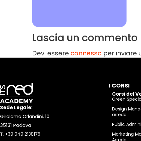
Lascia un commento
Devi essere
connesso
per inviare
I CORSI
Corsi del V
Green Special
Sede Legale:
Design Mana
arredo
Girolamo Orlandini, 10
Public Admin
35131 Padova
T.
+39 049 2138175
Marketing M
Arredo