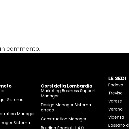
 un commento.
LE SEDI
Padova
eneto
Corsi della Lombardia
ist
Marketing Business Support
Treviso
Manager
ger Sistema
Varese
Design Manager Sistema
Verona
arredo
istration Manager
Vicenza
Construction Manager
anager Sistema
Bassano d
Building Specialist 4.0