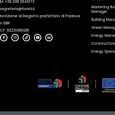
M.
+39 338 2645173
Marketing Bu
segreteria@itsred.it
Manager
Iscrizione al Registro prefettizio di Padova
Building Man
n.58P
Green Manag
CF: 92231080281
Energy Mana
Constructio
Energy Specia