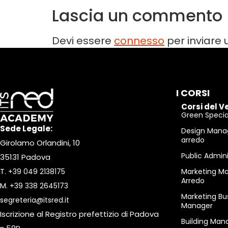
Lascia un commento
Devi essere
connesso
per inviare
I CORSI
Corsi del V
Green Special
Sede Legale:
Design Mana
arredo
Girolamo Orlandini, 10
Public Admin
35131 Padova
T.
+39 049 2138175
Marketing M
Arredo
M.
+39 338 2645173
Marketing Bu
segreteria@itsred.it
Manager
Iscrizione al Registro prefettizio di Padova
Building Man