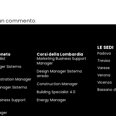
 un commento.
LE SEDI
Padova
eneto
Corsi della Lombardia
ist
Marketing Business Support
Treviso
Manager
ger Sistema
Varese
Design Manager Sistema
Verona
arredo
istration Manager
Vicenza
Construction Manager
anager Sistema
Bassano d
Building Specialist 4.0
siness Support
Energy Manager
ager