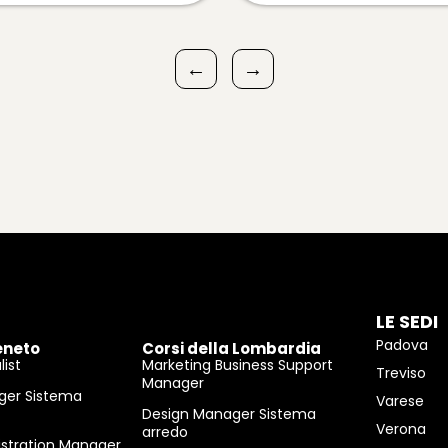
←
→
LE SEDI
Padova
eneto
Corsi della Lombardia
ist
Marketing Business Support
Treviso
Manager
ger Sistema
Varese
Design Manager Sistema
Verona
arredo
istration Manager