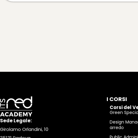
I CORSI
Corsi del V
Green Special
Sede Legale:
Design Mana
arredo
Girolamo Orlandini, 10
Public Admin
35131 Padova