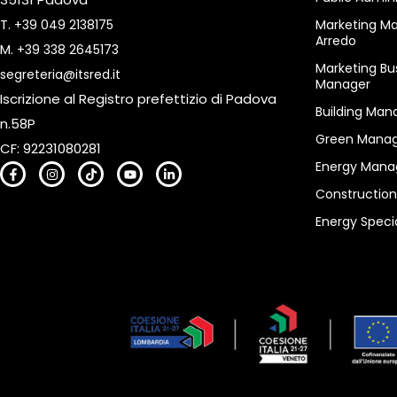
T.
+39 049 2138175
Marketing M
Arredo
M.
+39 338 2645173
Marketing Bu
segreteria@itsred.it
Manager
Iscrizione al Registro prefettizio di Padova
Building Man
n.58P
Green Manag
CF: 92231080281
Energy Mana
Constructio
Energy Specia