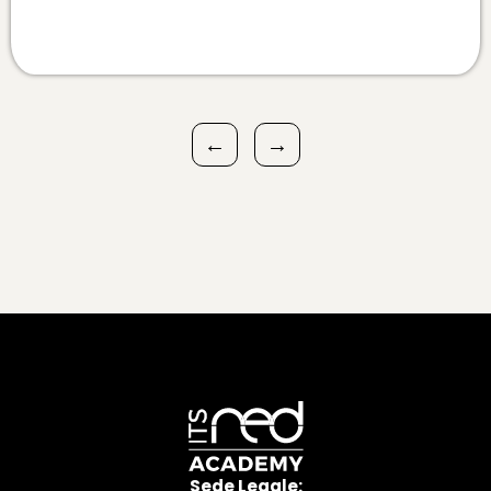
←
→
Sede Legale: