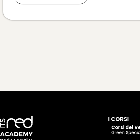
I CORSI
Corsi del V
Green Special