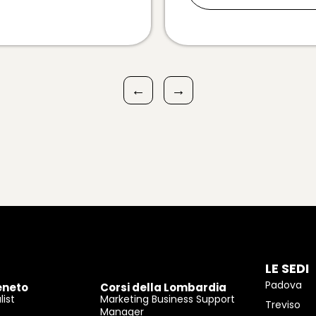
←
→
LE SEDI
Padova
eneto
Corsi della Lombardia
ist
Marketing Business Support
Treviso
Manager