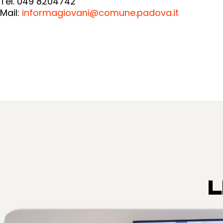
Tel. 049 8204742
Mail:
informagiovani@comune.padova.it
L