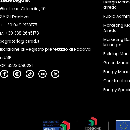
Sede Legale:
Design Mana
arredo
Girolamo Orlandini, 10
Public Admin
35131 Padova
T.
+39 049 2138175
Marketing M
Arredo
M.
+39 338 2645173
Marketing Bu
segreteria@itsred.it
Manager
Iscrizione al Registro prefettizio di Padova
Building Man
n.58P
Green Manag
CF: 92231080281
Energy Mana
Constructio
Energy Specia