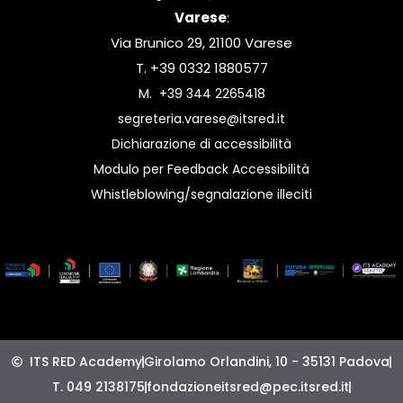
Varese
:
Via Brunico 29, 21100 Varese
T. +39 0332 1880577
M.
+39 344 2265418
segreteria.varese@itsred.it
Dichiarazione di accessibilità
Modulo per Feedback Accessibilità
Whistleblowing/segnalazione illeciti
ITS RED Academy
Girolamo Orlandini, 10 - 35131 Padova
T. 049 2138175
fondazioneitsred@pec.itsred.it