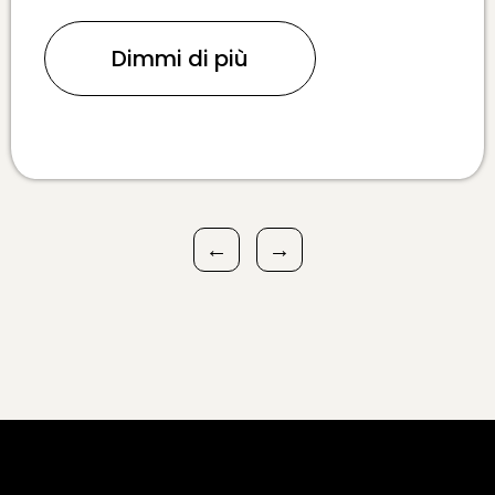
Dimmi di più
←
→