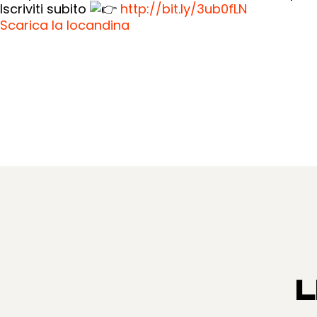
Iscriviti subito
http://bit.ly/3ub0fLN
Scarica la locandina
L