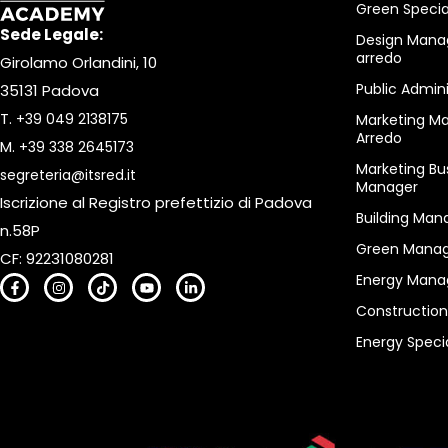
Green Special
Sede Legale:
Design Mana
arredo
Girolamo Orlandini, 10
Public Admin
35131 Padova
T.
+39 049 2138175
Marketing M
Arredo
M.
+39 338 2645173
Marketing Bu
segreteria@itsred.it
Manager
Iscrizione al Registro prefettizio di Padova
Building Man
n.58P
Green Manag
CF: 92231080281
Energy Mana
Constructio
Energy Specia