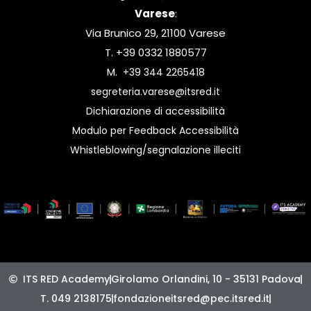
Varese
:
Via Brunico 29, 21100 Varese
T. +39 0332 1880577
M.
+39 344 2265418
segreteria.varese@itsred.it
Dichiarazione di accessibilità
Modulo per Feedback Accessibilità
Whistleblowing/segnalazione illeciti
ITS RED Academy
Girolamo Orlandini, 10 - 35131 Padova
T. 049 2138175
fondazioneitsred@pec.itsred.it