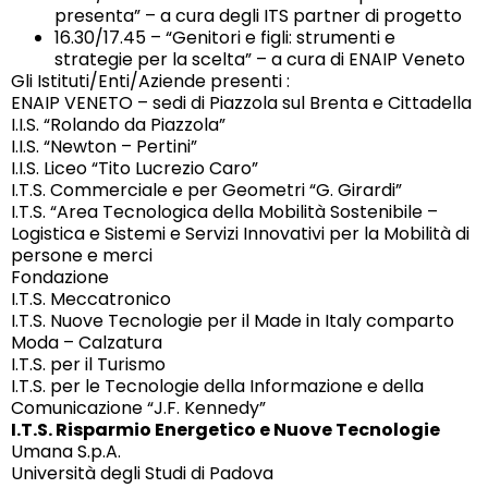
presenta” – a cura degli ITS partner di progetto
16.30/17.45 – “Genitori e figli: strumenti e
strategie per la scelta” – a cura di ENAIP Veneto
Gli Istituti/Enti/Aziende presenti :
ENAIP VENETO – sedi di Piazzola sul Brenta e Cittadella
I.I.S. “Rolando da Piazzola”
I.I.S. “Newton – Pertini”
I.I.S. Liceo “Tito Lucrezio Caro”
I.T.S. Commerciale e per Geometri “G. Girardi”
I.T.S. “Area Tecnologica della Mobilità Sostenibile –
Logistica e Sistemi e Servizi Innovativi per la Mobilità di
persone e merci
Fondazione
I.T.S. Meccatronico
I.T.S. Nuove Tecnologie per il Made in Italy comparto
Moda – Calzatura
I.T.S. per il Turismo
I.T.S. per le Tecnologie della Informazione e della
Comunicazione “J.F. Kennedy”
I.T.S. Risparmio Energetico e Nuove Tecnologie
Umana S.p.A.
Università degli Studi di Padova