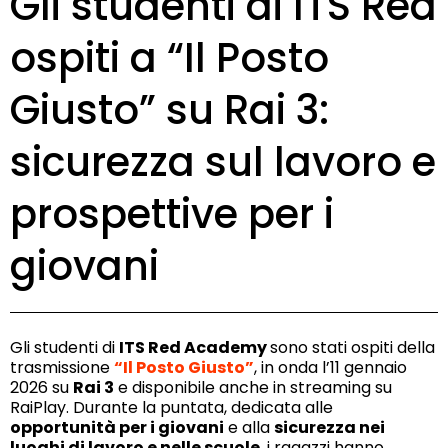
Gli studenti di ITS Red
ospiti a “Il Posto
Giusto” su Rai 3:
sicurezza sul lavoro e
prospettive per i
giovani
Gli studenti di
ITS Red Academy
sono stati ospiti della
trasmissione
“Il Posto Giusto”
, in onda l’11 gennaio
2026 su
Rai 3
e disponibile anche in streaming su
RaiPlay. Durante la puntata, dedicata alle
opportunità per i giovani
e alla
sicurezza nei
luoghi di lavoro e nelle scuole
, i ragazzi hanno