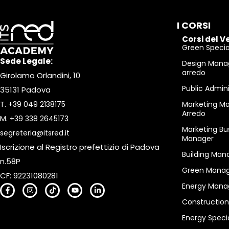
I CORSI
Corsi del V
Green Special
Sede Legale:
Design Mana
arredo
Girolamo Orlandini, 10
Public Admin
35131 Padova
T.
+39 049 2138175
Marketing M
Arredo
M.
+39 338 2645173
Marketing Bu
segreteria@itsred.it
Manager
Iscrizione al Registro prefettizio di Padova
Building Man
n.58P
Green Manag
CF: 92231080281
Energy Mana
Constructio
Energy Specia