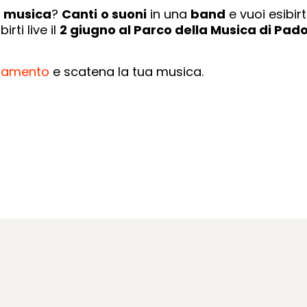
a
musica
?
Canti
o suoni
in una
band
e vuoi esibir
irti live il
2 giugno al Parco della Musica di Pad
olamento
e scatena la tua musica.