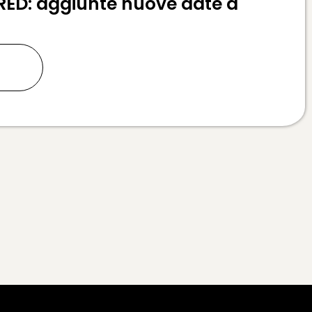
RED: aggiunte nuove date a
ù