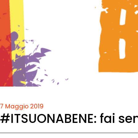
7 Maggio 2019
#ITSUONABENE: fai sen