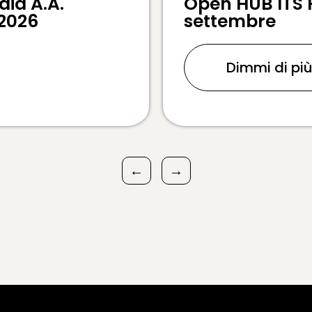
ia A.A.
Open HUB ITS 
 2026
settembre
Dimmi di pi
←
→