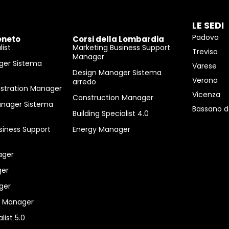
LE SEDI
Padova
eneto
Corsi della Lombardia
ist
Marketing Business Support
Treviso
Manager
ger Sistema
Varese
Design Manager Sistema
Verona
arredo
istration Manager
Vicenza
Construction Manager
anager Sistema
Bassano d
Building Specialist 4.0
siness Support
Energy Manager
ager
er
ger
n Manager
list 5.0