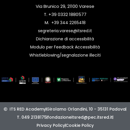
Via Brunico 29, 21100 Varese
T. +39 0332 1880577
M.
+39 344 2265418
segreteria.varese@itsred.it
Dichiarazione di accessibilità
Modulo per Feedback Accessibilità
Whistleblowing/segnalazione illeciti
ITS RED Academy
Girolamo Orlandini, 10 - 35131 Padova
T. 049 2138175
fondazioneitsred@pec.itsred.it
Privacy Policy
Cookie Policy