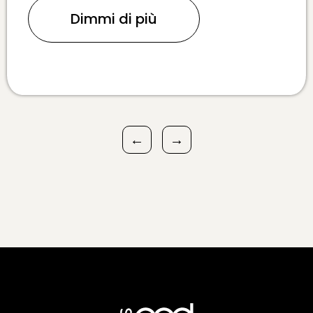
Dimmi di più
←
→