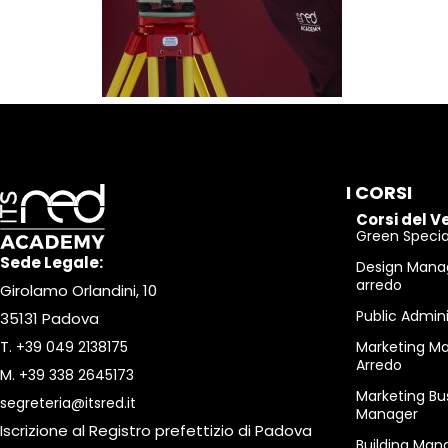
I CORSI
Corsi del V
Green Special
Sede Legale:
Design Mana
arredo
Girolamo Orlandini, 10
Public Admin
35131 Padova
T.
+39 049 2138175
Marketing M
Arredo
M.
+39 338 2645173
Marketing Bu
segreteria@itsred.it
Manager
Iscrizione al Registro prefettizio di Padova
Building Man