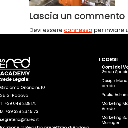
Lascia un commento
Devi essere
connesso
per inviare
I CORSI
Corsi del V
Green Special
Sede Legale:
Design Mana
arredo
Girolamo Orlandini, 10
Public Admin
35131 Padova
T.
+39 049 2138175
Marketing M
Arredo
M.
+39 338 2645173
Marketing Bu
segreteria@itsred.it
Manager
Iscrizione al Registro prefettizio di Padova