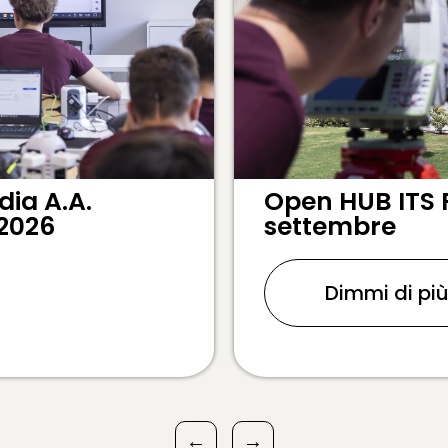
ia A.A.
Open HUB ITS 
 2026
settembre
Dimmi di pi
←
→