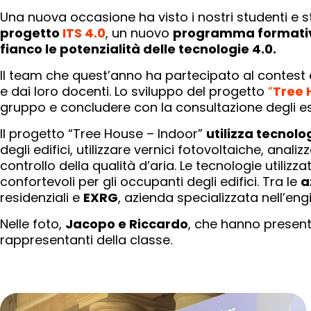
Una nuova occasione ha visto i nostri studenti e st
progetto
ITS 4.0
, un nuovo
programma formativo-
fianco le potenzialità delle tecnologie 4.0.
Il team che quest’anno ha partecipato al contest
e dai loro docenti. Lo sviluppo del progetto
“
Tree 
gruppo e concludere con la consultazione degli esper
Il progetto “Tree House – Indoor”
utilizza tecnolo
degli edifici, utilizzare vernici fotovoltaiche, anali
controllo della qualità d’aria. Le tecnologie utiliz
confortevoli per gli occupanti degli edifici. Tra le
a
residenziali e
EXRG
, azienda specializzata nell’eng
Nelle foto,
Jacopo e Riccardo
, che hanno presenta
rappresentanti della classe.