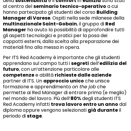
della
sostenibilità
e il
comfort
in
edilizia
sono stati
al centro del
seminario tecnico-operativo
a cui
hanno partecipato gli studenti del corso
Building
Manager di Varese
. Ospiti nella sede milanese della
multinazionale Saint-Gobain
, il gruppo di
Red
Manager
ha avuto la possibilità di approfondire tutti
gli aspetti tecnologici e pratici per la posa dei
cappotti esterni, dalla scelta alla preparazione dei
materiali fino alla messa in opera.
Per ITS Red Academy è importante che gli studenti
apprendano sul campo tutti i
segreti
dell’
edilizia del
futuro
, con un’attenzione particolare alle
competenze
e abilità
richieste dalle aziende
partner di ITS. Un
approccio unico
che unisce
formazione e apprendimento
on the job
che
permette ai Red Manager di entrare prima (e meglio)
nel mondo del lavoro. Più dell’
80%
degli studenti ITS
Red Academy infatti
trova lavoro entro un anno
dal
diploma oppure vengono selezionati
già durante
il
periodo di
stage
.