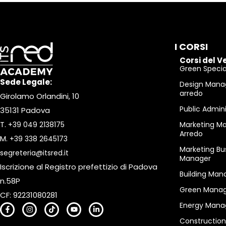
I CORSI
Corsi del V
Green Special
Sede Legale:
Design Mana
arredo
Girolamo Orlandini, 10
Public Admin
35131 Padova
T.
+39 049 2138175
Marketing M
Arredo
M.
+39 338 2645173
Marketing Bu
segreteria@itsred.it
Manager
Iscrizione al Registro prefettizio di Padova
Building Man
n.58P
Green Manag
CF: 92231080281
Energy Mana
Constructio