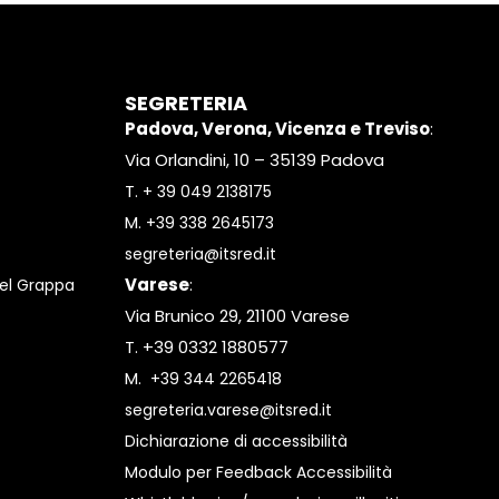
SEGRETERIA
Padova, Verona, Vicenza e Treviso
:
Via Orlandini, 10 – 35139 Padova
T.
+ 39 049 2138175
M.
+39 338 2645173
segreteria@itsred.it
Varese
:
el Grappa
Via Brunico 29, 21100 Varese
T. +39 0332 1880577
M.
+39 344 2265418
segreteria.varese@itsred.it
Dichiarazione di accessibilità
Modulo per Feedback Accessibilità