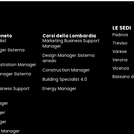
LE SEDI
Padova
eneto
Corsi della Lombardia
ist
Marketing Business Support
Treviso
Manager
ger Sistema
Varese
Design Manager Sistema
Verona
arredo
istration Manager
Vicenza
Construction Manager
anager Sistema
Bassano d
Building Specialist 4.0
siness Support
Energy Manager
ager
er
ger
n Manager