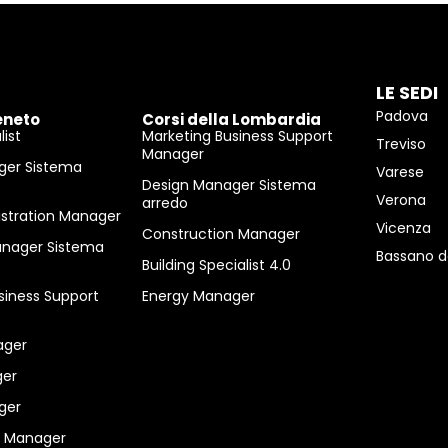
LE SEDI
Padova
eneto
Corsi della Lombardia
ist
Marketing Business Support
Treviso
Manager
ger Sistema
Varese
Design Manager Sistema
Verona
arredo
istration Manager
Vicenza
Construction Manager
anager Sistema
Bassano d
Building Specialist 4.0
siness Support
Energy Manager
ager
er
ger
n Manager