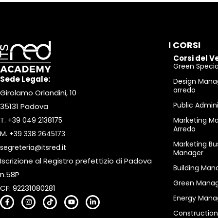
I CORSI
Corsi del V
Green Special
Sede Legale:
Design Mana
arredo
Girolamo Orlandini, 10
Public Admin
35131 Padova
T.
+39 049 2138175
Marketing M
Arredo
M.
+39 338 2645173
Marketing Bu
segreteria@itsred.it
Manager
Iscrizione al Registro prefettizio di Padova
Building Man
n.58P
Green Manag
CF: 92231080281
Energy Mana
Constructio