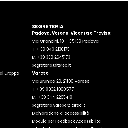
SEGRETERIA
Padova, Verona, Vicenza e Treviso
:
Via Orlandini, 10 – 35139 Padova
T.
+ 39 049 2138175
M.
+39 338 2645173
segreteria@itsred.it
Varese
:
el Grappa
Via Brunico 29, 21100 Varese
T. +39 0332 1880577
M.
+39 344 2265418
segreteria.varese@itsred.it
Dichiarazione di accessibilità
Modulo per Feedback Accessibilità