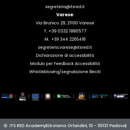
segreteria@itsred.it
Varese
:
Via Brunico 29, 21100 Varese
T. +39 0332 1880577
M.
+39 344 2265418
segreteria.varese@itsred.it
Dichiarazione di accessibilità
Modulo per Feedback Accessibilità
Whistleblowing/segnalazione illeciti
ITS RED Academy
Girolamo Orlandini, 10 - 35131 Padova