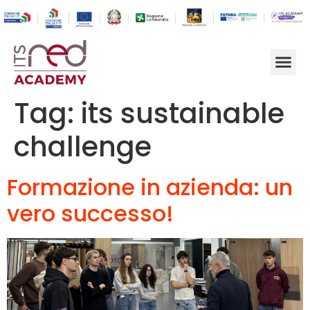
Tag:
its sustainable
challenge
Formazione in azienda: un
vero successo!