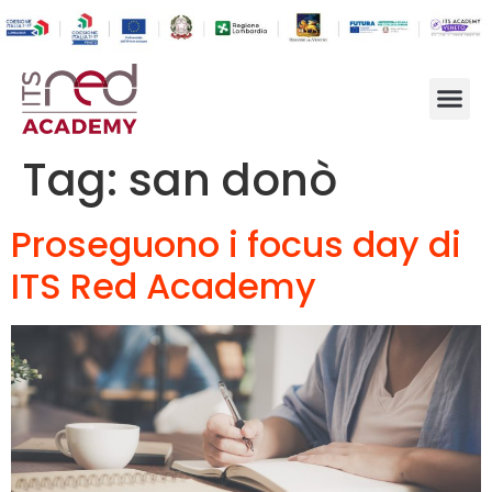
Tag:
san donò
Proseguono i focus day di
ITS Red Academy