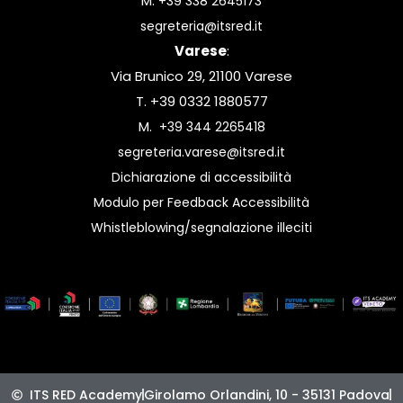
M.
+39 338 2645173
segreteria@itsred.it
Varese
:
Via Brunico 29, 21100 Varese
T. +39 0332 1880577
M.
+39 344 2265418
segreteria.varese@itsred.it
Dichiarazione di accessibilità
Modulo per Feedback Accessibilità
Whistleblowing/segnalazione illeciti
ITS RED Academy
Girolamo Orlandini, 10 - 35131 Padova